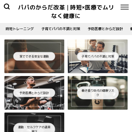
パパのからだ改革 | 時短×医療でムリ
なく健康に
時短トレーニング
子育てパパの不調と対策
予防医療とからだ設計
家でできる安全な運動
子育てパパの不調と対策
働き盛り世代の健康リス
予防医療とからだ設計
ク
運動・セルフケアの道具
選び