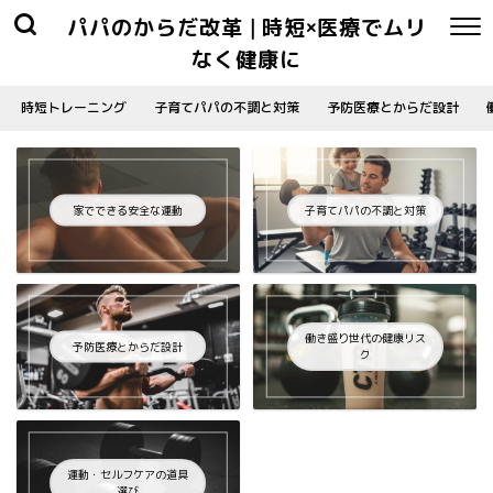
パパのからだ改革 | 時短×医療でムリ
なく健康に
時短トレーニング
子育てパパの不調と対策
予防医療とからだ設計
家でできる安全な運動
子育てパパの不調と対策
働き盛り世代の健康リス
予防医療とからだ設計
ク
運動・セルフケアの道具
選び