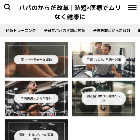
パパのからだ改革 | 時短×医療でムリ
なく健康に
時短トレーニング
子育てパパの不調と対策
予防医療とからだ設計
家でできる安全な運動
子育てパパの不調と対策
働き盛り世代の健康リス
予防医療とからだ設計
ク
運動・セルフケアの道具
選び