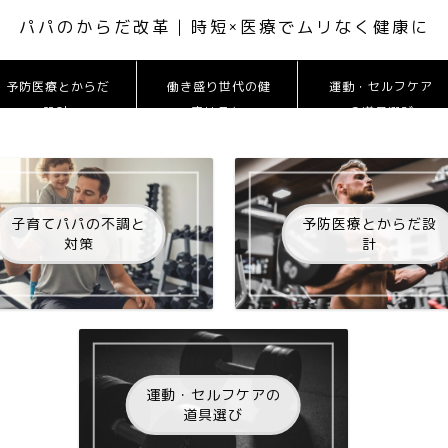
パパのからだ改革 | 時短×医療でムリなく健康に
予防医療とからだ
働き盛り世代の健
運動・セルフケア
設計
康リスク
の道具選び
子育てパパの不調と
予防医療とからだ設
対策
計
運動・セルフケアの
道具選び