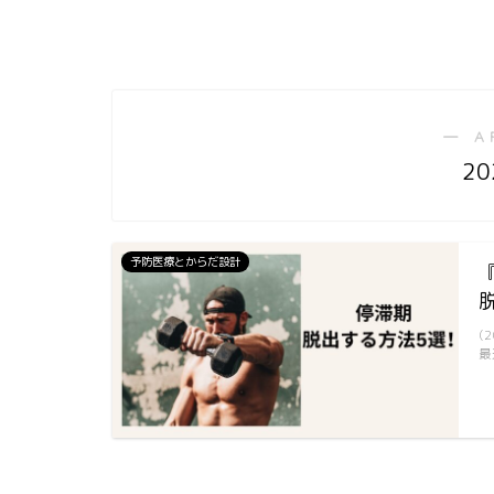
― A
20
予防医療とからだ設計
(
最