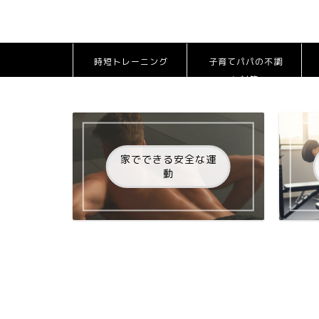
時短トレーニング
子育てパパの不調
と対策
家でできる安全な運
動