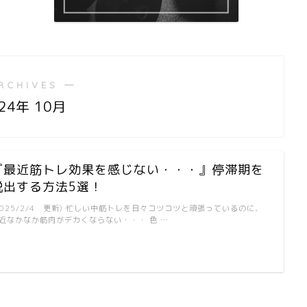
RCHIVES ―
24年 10月
『最近筋トレ効果を感じない・・・』停滞期を
脱出する方法5選！
2025/2/4 更新) 忙しい中筋トレを日々コツコツと頑張っているのに、
近なかなか筋肉がデカくならない・・・ 色 …