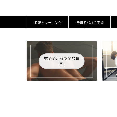
時短トレーニング
子育てパパの不調
と対策
家でできる安全な運
動