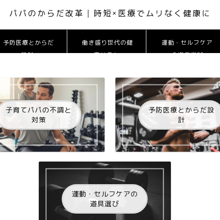
パパのからだ改革 | 時短×医療でムリなく健康に
予防医療とからだ
働き盛り世代の健
運動・セルフケア
設計
康リスク
の道具選び
子育てパパの不調と
予防医療とからだ設
対策
計
運動・セルフケアの
道具選び