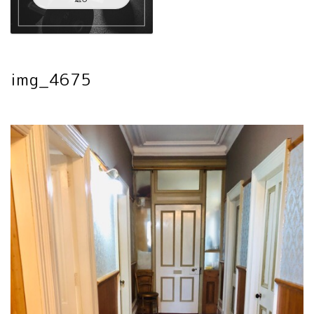
img_4675