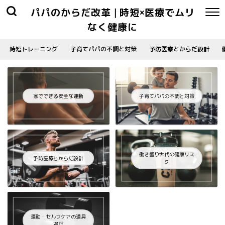
パパのからだ改革 | 時短×医療でムリ
なく健康に
時短トレーニング
子育てパパの不調と対策
予防医療とからだ設計
家でできる安全な運動
子育てパパの不調と対策
働き盛り世代の健康リス
予防医療とからだ設計
ク
運動・セルフケアの道具
選び