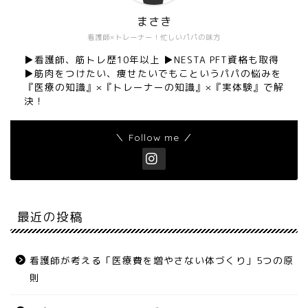
まさき
看護師×トレーナー！忙しいパパの味方
▶︎看護師、筋トレ歴10年以上 ▶︎NESTA PFT資格も取得
▶︎筋肉をつけたい、痩せたいでもこというパパの悩みを
『医療の知識』×『トレーナーの知識』×『実体験』で解
決！
＼ Follow me ／
最近の投稿
看護師が考える「医療費を増やさない体づくり」5つの原
則