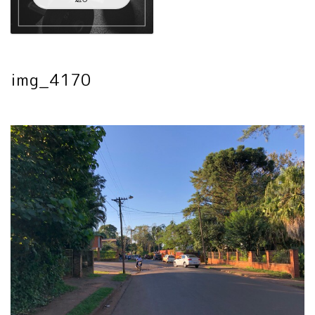
img_4170