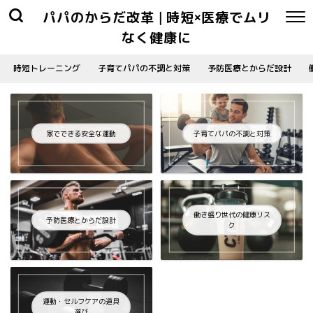
パパのからだ改革 | 時短×医療でムリ
なく健康に
時短トレーニング
子育てパパの不調と対策
予防医療とからだ設計
家でできる安全な運動
子育てパパの不調と対策
働き盛り世代の健康リス
予防医療とからだ設計
ク
運動・セルフケアの道具
選び