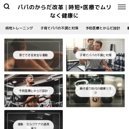
パパのからだ改革 | 時短×医療でムリ
なく健康に
時短トレーニング
子育てパパの不調と対策
予防医療とからだ設計
家でできる安全な運動
子育てパパの不調と対策
働き盛り世代の健康リス
予防医療とからだ設計
ク
運動・セルフケアの道具
選び