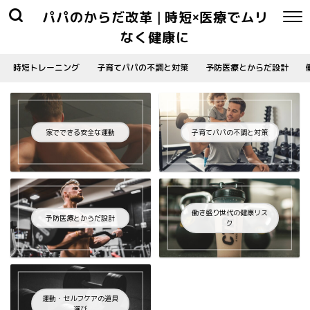
パパのからだ改革 | 時短×医療でムリ
なく健康に
時短トレーニング
子育てパパの不調と対策
予防医療とからだ設計
家でできる安全な運動
子育てパパの不調と対策
働き盛り世代の健康リス
予防医療とからだ設計
ク
運動・セルフケアの道具
選び