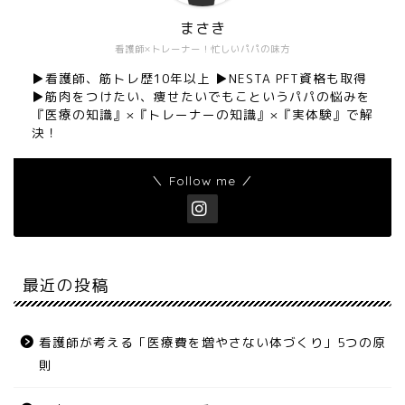
まさき
看護師×トレーナー！忙しいパパの味方
▶︎看護師、筋トレ歴10年以上 ▶︎NESTA PFT資格も取得
▶︎筋肉をつけたい、痩せたいでもこというパパの悩みを
『医療の知識』×『トレーナーの知識』×『実体験』で解
決！
＼ Follow me ／
最近の投稿
看護師が考える「医療費を増やさない体づくり」5つの原
則