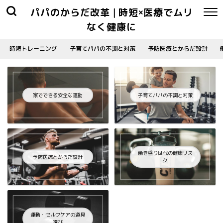
パパのからだ改革 | 時短×医療でムリ
なく健康に
時短トレーニング
子育てパパの不調と対策
予防医療とからだ設計
家でできる安全な運動
子育てパパの不調と対策
働き盛り世代の健康リス
予防医療とからだ設計
ク
運動・セルフケアの道具
選び