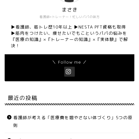
まさき
看護師×トレーナー！忙しいパパの味方
▶︎看護師、筋トレ歴10年以上 ▶︎NESTA PFT資格も取得
▶︎筋肉をつけたい、痩せたいでもこというパパの悩みを
『医療の知識』×『トレーナーの知識』×『実体験』で解
決！
＼ Follow me ／
最近の投稿
看護師が考える「医療費を増やさない体づくり」5つの原
則