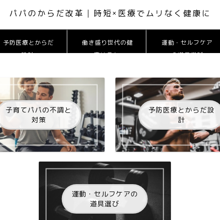
パパのからだ改革 | 時短×医療でムリなく健康に
予防医療とからだ
働き盛り世代の健
運動・セルフケア
設計
康リスク
の道具選び
子育てパパの不調と
予防医療とからだ設
対策
計
運動・セルフケアの
道具選び