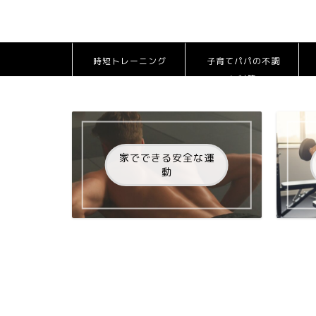
時短トレーニング
子育てパパの不調
と対策
家でできる安全な運
動