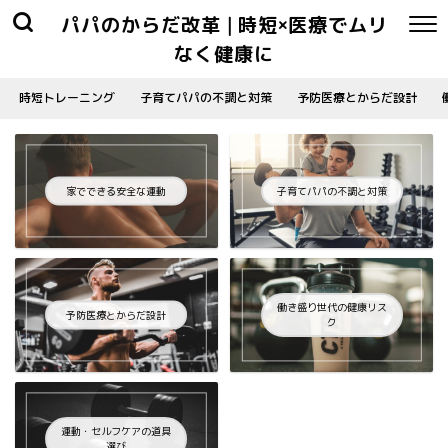
パパのからだ改革 | 時短×医療でムリ
なく健康に
時短トレーニング
子育てパパの不調と対策
予防医療とからだ設計
家でできる安全な運動
子育てパパの不調と対策
働き盛り世代の健康リス
予防医療とからだ設計
ク
運動・セルフケアの道具
選び