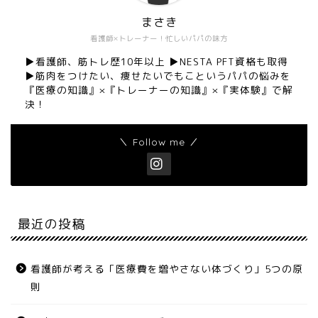
まさき
看護師×トレーナー！忙しいパパの味方
▶︎看護師、筋トレ歴10年以上 ▶︎NESTA PFT資格も取得
▶︎筋肉をつけたい、痩せたいでもこというパパの悩みを
『医療の知識』×『トレーナーの知識』×『実体験』で解
決！
＼ Follow me ／
最近の投稿
看護師が考える「医療費を増やさない体づくり」5つの原
則