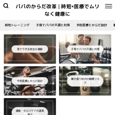
パパのからだ改革 | 時短×医療でムリ
なく健康に
時短トレーニング
子育てパパの不調と対策
予防医療とからだ設計
家でできる安全な運動
子育てパパの不調と対策
働き盛り世代の健康リス
予防医療とからだ設計
ク
運動・セルフケアの道具
選び