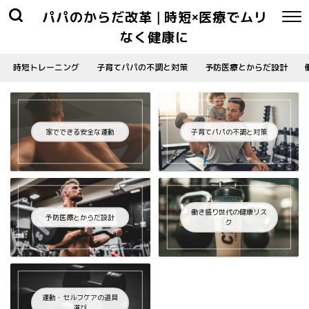
パパのからだ改革 | 時短×医療でムリ
なく健康に
時短トレーニング
子育てパパの不調と対策
予防医療とからだ設計
家でできる安全な運動
子育てパパの不調と対策
働き盛り世代の健康リス
予防医療とからだ設計
ク
運動・セルフケアの道具
選び