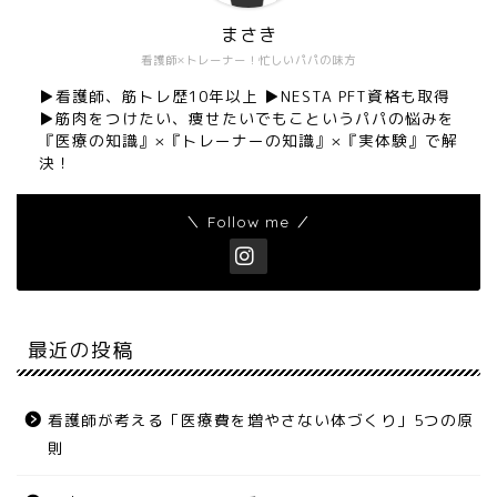
まさき
看護師×トレーナー！忙しいパパの味方
▶︎看護師、筋トレ歴10年以上 ▶︎NESTA PFT資格も取得
▶︎筋肉をつけたい、痩せたいでもこというパパの悩みを
『医療の知識』×『トレーナーの知識』×『実体験』で解
決！
＼ Follow me ／
最近の投稿
看護師が考える「医療費を増やさない体づくり」5つの原
則