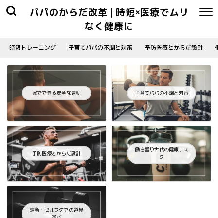
パパのからだ改革 | 時短×医療でムリ
なく健康に
時短トレーニング
子育てパパの不調と対策
予防医療とからだ設計
家でできる安全な運動
子育てパパの不調と対策
働き盛り世代の健康リス
予防医療とからだ設計
ク
運動・セルフケアの道具
選び