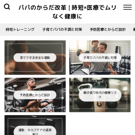
パパのからだ改革 | 時短×医療でムリ
なく健康に
時短トレーニング
子育てパパの不調と対策
予防医療とからだ設計
家でできる安全な運動
子育てパパの不調と対策
働き盛り世代の健康リス
予防医療とからだ設計
ク
運動・セルフケアの道具
選び