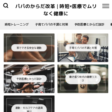
パパのからだ改革 | 時短×医療でムリ
なく健康に
時短トレーニング
子育てパパの不調と対策
予防医療とからだ設計
家でできる安全な運動
子育てパパの不調と対策
働き盛り世代の健康リス
予防医療とからだ設計
ク
運動・セルフケアの道具
選び