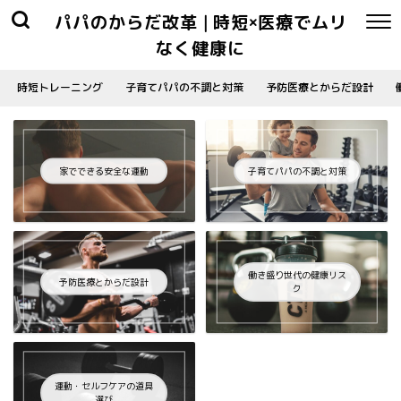
パパのからだ改革 | 時短×医療でムリ
なく健康に
時短トレーニング
子育てパパの不調と対策
予防医療とからだ設計
家でできる安全な運動
子育てパパの不調と対策
働き盛り世代の健康リス
予防医療とからだ設計
ク
運動・セルフケアの道具
選び