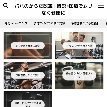
パパのからだ改革 | 時短×医療でムリ
なく健康に
時短トレーニング
子育てパパの不調と対策
予防医療とからだ設計
家でできる安全な運動
子育てパパの不調と対策
働き盛り世代の健康リス
予防医療とからだ設計
ク
運動・セルフケアの道具
選び