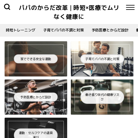
パパのからだ改革 | 時短×医療でムリ
なく健康に
時短トレーニング
子育てパパの不調と対策
予防医療とからだ設計
家でできる安全な運動
子育てパパの不調と対策
働き盛り世代の健康リス
予防医療とからだ設計
ク
運動・セルフケアの道具
選び