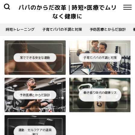
パパのからだ改革 | 時短×医療でムリ
なく健康に
時短トレーニング
子育てパパの不調と対策
予防医療とからだ設計
家でできる安全な運動
子育てパパの不調と対策
働き盛り世代の健康リス
予防医療とからだ設計
ク
運動・セルフケアの道具
選び