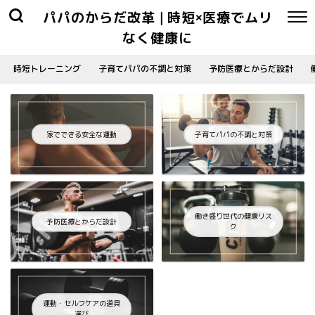
パパのからだ改革 | 時短×医療でムリ
なく健康に
時短トレーニング
子育てパパの不調と対策
予防医療とからだ設計
家でできる安全な運動
子育てパパの不調と対策
働き盛り世代の健康リス
予防医療とからだ設計
ク
運動・セルフケアの道具
選び