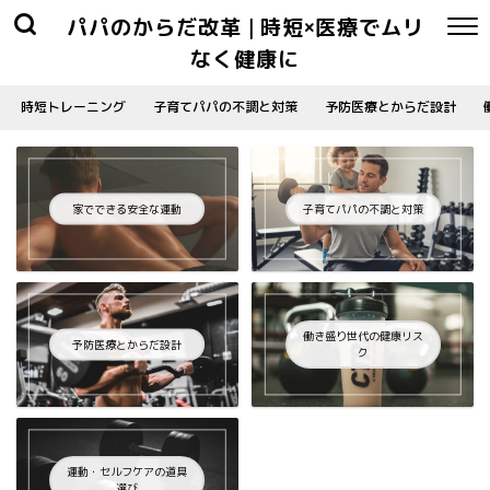
パパのからだ改革 | 時短×医療でムリ
なく健康に
時短トレーニング
子育てパパの不調と対策
予防医療とからだ設計
家でできる安全な運動
子育てパパの不調と対策
働き盛り世代の健康リス
予防医療とからだ設計
ク
運動・セルフケアの道具
選び