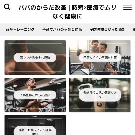
パパのからだ改革 | 時短×医療でムリ
なく健康に
時短トレーニング
子育てパパの不調と対策
予防医療とからだ設計
家でできる安全な運動
子育てパパの不調と対策
働き盛り世代の健康リス
予防医療とからだ設計
ク
運動・セルフケアの道具
選び