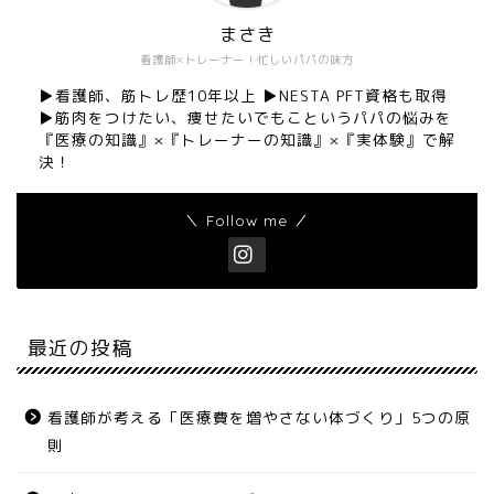
まさき
看護師×トレーナー！忙しいパパの味方
▶︎看護師、筋トレ歴10年以上 ▶︎NESTA PFT資格も取得
▶︎筋肉をつけたい、痩せたいでもこというパパの悩みを
『医療の知識』×『トレーナーの知識』×『実体験』で解
決！
＼ Follow me ／
最近の投稿
看護師が考える「医療費を増やさない体づくり」5つの原
則