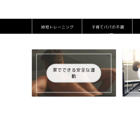
時短トレーニング
子育てパパの不調
と対策
家でできる安全な運
動