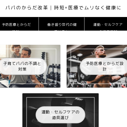
パパのからだ改革 | 時短×医療でムリなく健康に
予防医療とからだ
働き盛り世代の健
運動・セルフケア
設計
康リスク
の道具選び
子育てパパの不調と
予防医療とからだ設
対策
計
運動・セルフケアの
道具選び