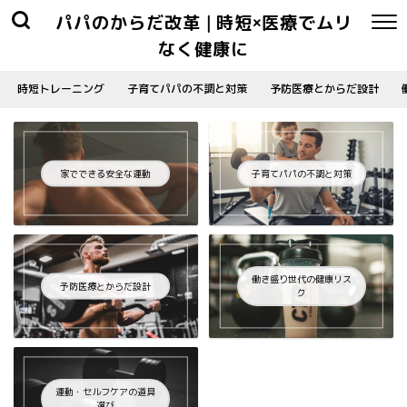
パパのからだ改革 | 時短×医療でムリ
なく健康に
時短トレーニング
子育てパパの不調と対策
予防医療とからだ設計
家でできる安全な運動
子育てパパの不調と対策
働き盛り世代の健康リス
予防医療とからだ設計
ク
運動・セルフケアの道具
選び