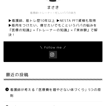
まさき
看護師×トレーナー！忙しいパパの味方
▶︎看護師、筋トレ歴10年以上 ▶︎NESTA PFT資格も取得
▶︎筋肉をつけたい、痩せたいでもこというパパの悩みを
『医療の知識』×『トレーナーの知識』×『実体験』で解
決！
＼ Follow me ／
最近の投稿
看護師が考える「医療費を増やさない体づくり」5つの原
則